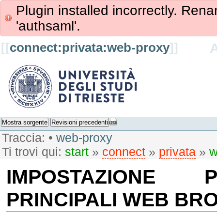
Plugin installed incorrectly. Rena
'authsaml'.
[[
connect:privata:web-proxy
]]
Mostra sorgente
Revisioni precedenti
Traccia:
•
web-proxy
Ti trovi qui:
start
»
connect
»
privata
»
w
IMPOSTAZIONE 
PRINCIPALI WEB BR