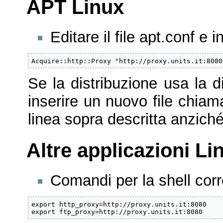
APT Linux
Editare il file apt.conf e i
Acquire::http::Proxy "http://proxy.units.it:8080
Se la distribuzione usa la d
inserire un nuovo file chi
linea sopra descritta anziché 
Altre applicazioni Li
Comandi per la shell corr
export http_proxy=http://proxy.units.it:8080

export ftp_proxy=http://proxy.units.it:8080