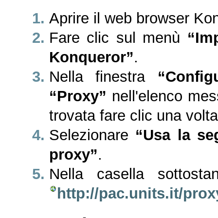
Aprire il web browser Ko
Fare clic sul menù
“Im
Konqueror”
.
Nella finestra
“Config
“Proxy”
nell'elenco mess
trovata fare clic una volt
Selezionare
“Usa la s
proxy”
.
Nella casella sottostan
http://pac.units.it/pro