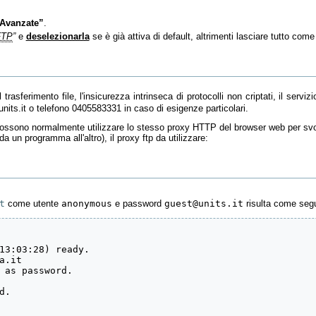
Avanzate”
.
FTP
”
e
deselezionarla
se è già attiva di default, altrimenti lasciare tutto come
il trasferimento file, l'insicurezza intrinseca di protocolli non criptati, il serv
nits.it o telefono 0405583331 in caso di esigenze particolari.
on possono normalmente utilizzare lo stesso proxy HTTP del browser web per svol
 un programma all'altro), il proxy ftp da utilizzare:
t
come utente
anonymous
e password
guest@units.it
risulta come seg
13:03:28) ready.

.it

 as password.

.
