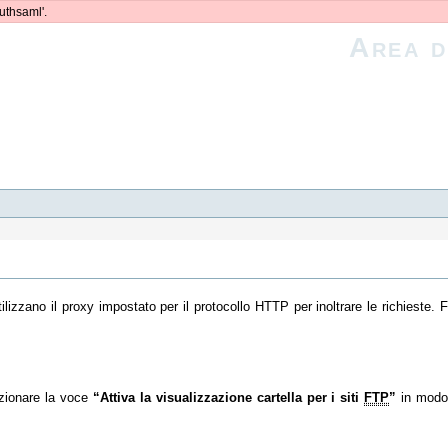
uthsaml'.
Area d
izzano il proxy impostato per il protocollo HTTP per inoltrare le richieste. F
zionare la voce
“Attiva la visualizzazione cartella per i siti
FTP
”
in modo