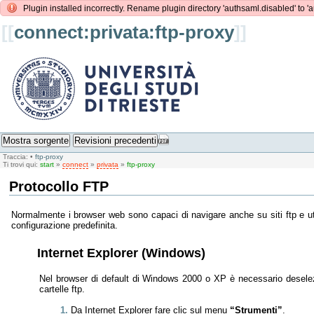
Plugin installed incorrectly. Rename plugin directory 'authsaml.disabled' to 'a
[[
connect:privata:ftp-proxy
]]
Mostra sorgente
Revisioni precedenti
Traccia:
•
ftp-proxy
Ti trovi qui:
start
»
connect
»
privata
»
ftp-proxy
Protocollo FTP
Normalmente i browser web sono capaci di navigare anche su siti ftp e util
configurazione predefinita.
Internet Explorer (Windows)
Nel browser di default di Windows 2000 o XP è necessario desele
cartelle ftp.
Da Internet Explorer fare clic sul menu
“Strumenti”
.