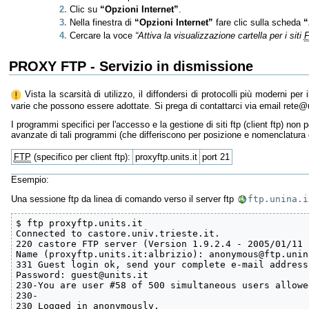
Clic su
“Opzioni Internet”
.
Nella finestra di
“Opzioni Internet”
fare clic sulla scheda
“
Cercare la voce
“Attiva la visualizzazione cartella per i siti
PROXY FTP - Servizio in dismissione
Vista la scarsità di utilizzo, il diffondersi di protocolli più moderni per 
varie che possono essere adottate. Si prega di contattarci via email rete@u
I programmi specifici per l'accesso e la gestione di siti ftp (client ftp) n
avanzate di tali programmi (che differiscono per posizione e nomenclatura da
FTP
(specifico per client ftp):
proxyftp.units.it
port 21
Esempio:
Una sessione ftp da linea di comando verso il server ftp
ftp.unina.i
$ ftp proxyftp.units.it

Connected to castore.univ.trieste.it.

220 castore FTP server (Version 1.9.2.4 - 2005/01/11 
Name (proxyftp.units.it:albrizio): anonymous@ftp.unina
331 Guest login ok, send your complete e-mail address
Password: guest@units.it

230-You are user #58 of 500 simultaneous users allowed
230-

230 Logged in anonymously.
