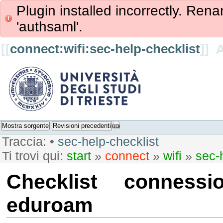
Plugin installed incorrectly. Rena
'authsaml'.
[[
connect:wifi:sec-help-checklist
]]
Mostra sorgente
Revisioni precedenti
Traccia:
•
sec-help-checklist
Ti trovi qui:
start
»
connect
»
wifi
»
sec-
Checklist connessi
eduroam