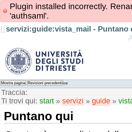
Plugin installed incorrectly. Rena
'authsaml'.
[[
servizi:guide:vista_mail - Puntano 
Mostra pagina
Revisioni precedenti
Traccia:
Ti trovi qui:
start
»
servizi
»
guide
»
vist
Puntano qui